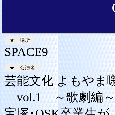
SPACE9
芸能文化 よもやま
vol.1 ～歌劇編
宝塚･OSK卒業生が