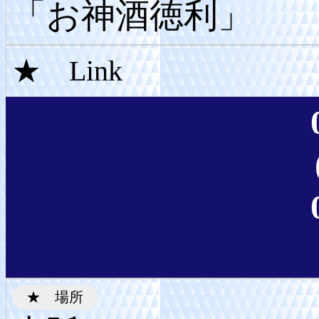
「お神酒徳利」