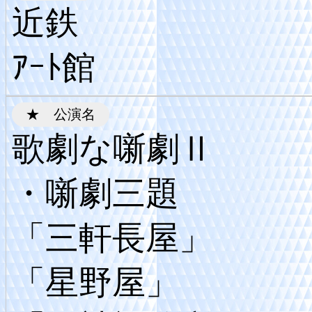
近鉄
ｱｰﾄ館
歌劇な噺劇Ⅱ
・噺劇三題
「三軒長屋」
「星野屋」