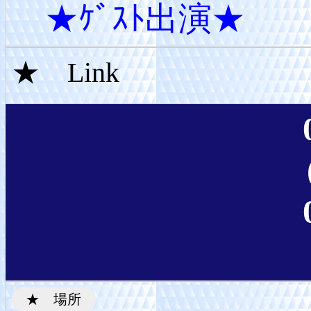
★ｹﾞｽﾄ出演★