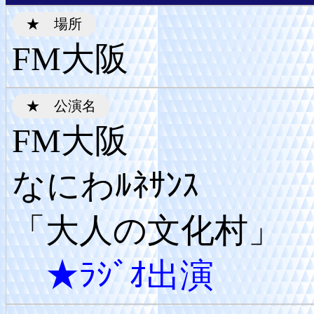
FM大阪
FM大阪
なにわﾙﾈｻﾝｽ
「大人の文化村」
★ﾗｼﾞｵ出演