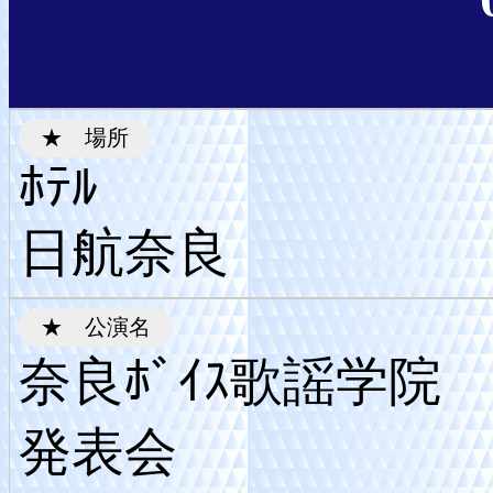
ﾎﾃﾙ
日航奈良
奈良ﾎﾞｲｽ歌謡学院
発表会