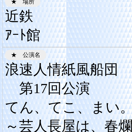
近鉄
ｱｰﾄ館
浪速人情紙風船団
第17回公演
てん、てこ、まい
～芸人長屋は、春