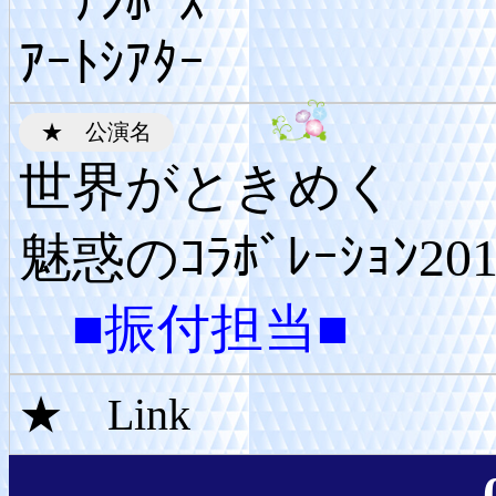
ﾃﾝﾎﾞｽ
ｱｰﾄｼｱﾀｰ
世界がときめく
魅惑のｺﾗﾎﾞﾚｰｼｮﾝ201
■振付担当■