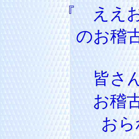
『 ええ
のお稽
皆さ
お稽
おら