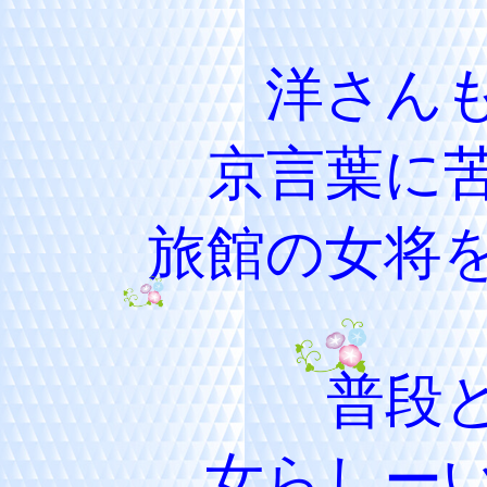
洋さん
京言葉に
旅館の女将
普段
女らしー