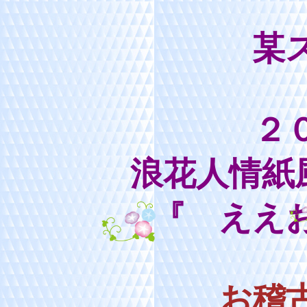
某
２
浪花人情紙
『 ええ
お稽