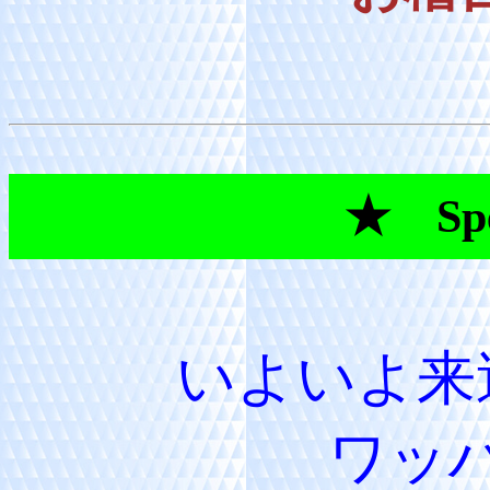
★ Spec
いよいよ来
ワッ